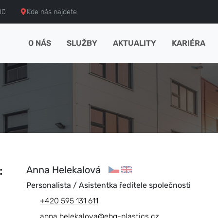
00
Kde nás najdete
O NÁS
SLUŽBY
AKTUALITY
KARIÉRA
:
Anna Helekalová
Personalista / Asistentka ředitele společnosti
+420 595 131 611
anna.helekalova@ebg-plastics.cz