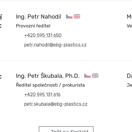
í
Ing. Petr Nahodil
M
:
Provozní ředitel
Ve
+420 595 131 650
petr.nahodil@ebg-plastics.cz
:
Ing. Petr Škubala, Ph.D.
D
Ředitel společnosti / prokurista
Je
+420 595 131 616
petr.skubala@ebg-plastics.cz
← Zpět na Kontakt