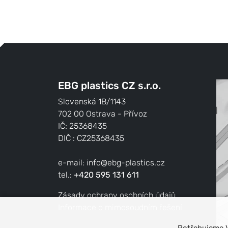
EBG plastics CZ s.r.o.
Slovenská 1B/1143
702 00 Ostrava - Přívoz
IČ: 25368435
DIČ : CZ25368435
e-mail:
info@ebg-plastics.cz
tel.:
+420 595 131 611
Zásady ochrany osobních údajů
Informace o mimosoudním řešení