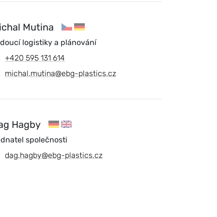
ichal Mutina
doucí logistiky a plánování
+420 595 131 614
michal.mutina@ebg-plastics.cz
ag Hagby
dnatel společnosti
dag.hagby@ebg-plastics.cz